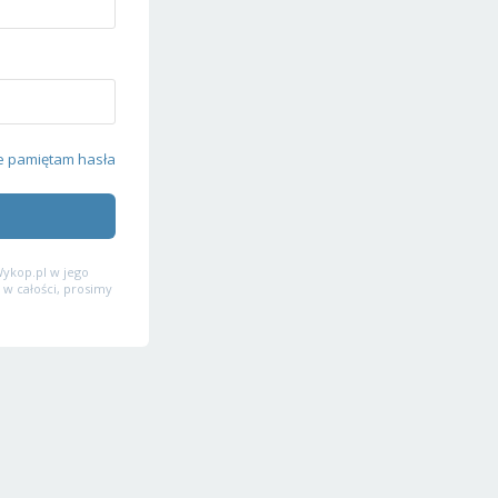
e pamiętam hasła
ykop.pl w jego
 w całości, prosimy