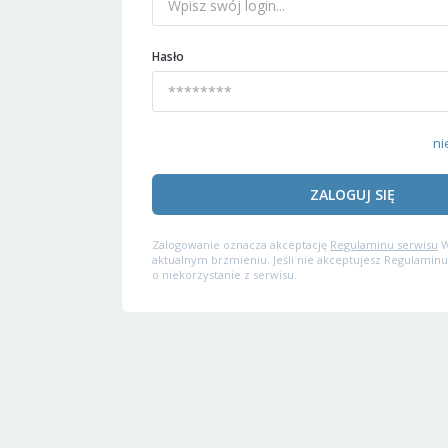
Hasło
ni
ZALOGUJ SIĘ
Zalogowanie oznacza akceptację
Regulaminu serwisu
W
aktualnym brzmieniu. Jeśli nie akceptujesz Regulaminu
o niekorzystanie z serwisu.