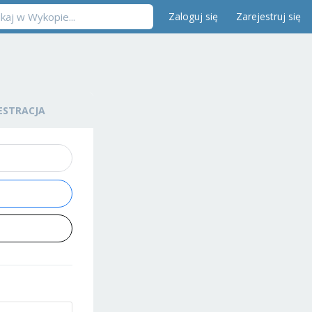
Zaloguj się
Zarejestruj się
ESTRACJA