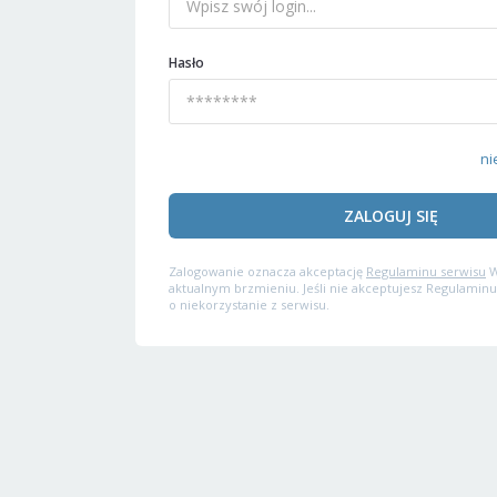
Hasło
ni
ZALOGUJ SIĘ
Zalogowanie oznacza akceptację
Regulaminu serwisu
W
aktualnym brzmieniu. Jeśli nie akceptujesz Regulaminu
o niekorzystanie z serwisu.