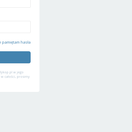
e pamiętam hasła
ykop.pl w jego
 w całości, prosimy