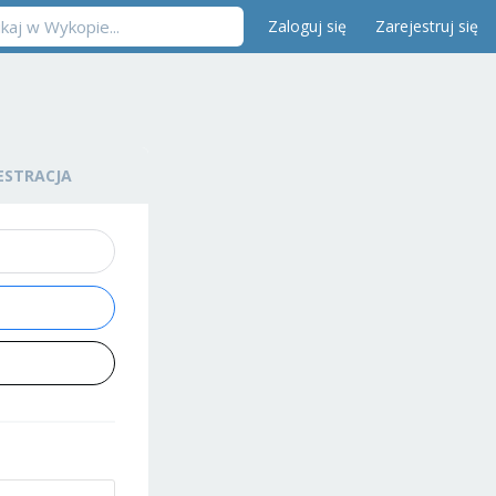
Zaloguj się
Zarejestruj się
ESTRACJA