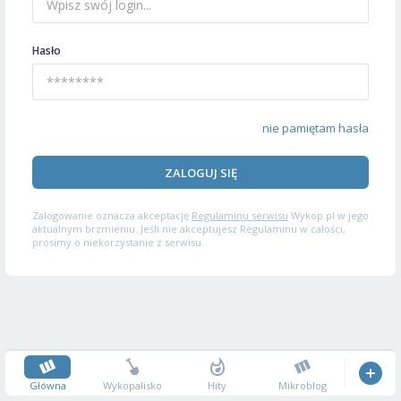
Hasło
nie pamiętam hasła
ZALOGUJ SIĘ
Zalogowanie oznacza akceptację
Regulaminu serwisu
Wykop.pl w jego
aktualnym brzmieniu. Jeśli nie akceptujesz Regulaminu w całości,
prosimy o niekorzystanie z serwisu.
Główna
Wykopalisko
Hity
Mikroblog