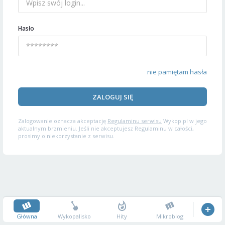
Hasło
nie pamiętam hasła
ZALOGUJ SIĘ
Zalogowanie oznacza akceptację
Regulaminu serwisu
Wykop.pl w jego
aktualnym brzmieniu. Jeśli nie akceptujesz Regulaminu w całości,
prosimy o niekorzystanie z serwisu.
Główna
Wykopalisko
Hity
Mikroblog