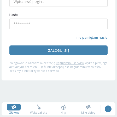
Hasło
nie pamiętam hasła
ZALOGUJ SIĘ
Zalogowanie oznacza akceptację
Regulaminu serwisu
Wykop.pl w jego
aktualnym brzmieniu. Jeśli nie akceptujesz Regulaminu w całości,
prosimy o niekorzystanie z serwisu.
Główna
Wykopalisko
Hity
Mikroblog