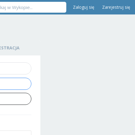
Zaloguj się
Zarejestruj się
ESTRACJA