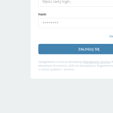
Hasło
ni
ZALOGUJ SIĘ
Zalogowanie oznacza akceptację
Regulaminu serwisu
W
aktualnym brzmieniu. Jeśli nie akceptujesz Regulaminu
o niekorzystanie z serwisu.