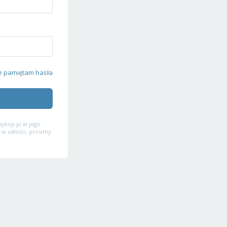
e pamiętam hasła
ykop.pl w jego
 w całości, prosimy