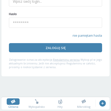
Hasło
nie pamiętam hasła
ZALOGUJ SIĘ
Zalogowanie oznacza akceptację
Regulaminu serwisu
Wykop.pl w jego
aktualnym brzmieniu. Jeśli nie akceptujesz Regulaminu w całości,
prosimy o niekorzystanie z serwisu.
Główna
Wykopalisko
Hity
Mikroblog