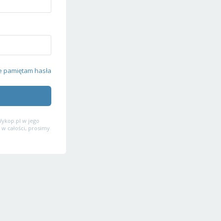
e pamiętam hasła
ykop.pl w jego
 w całości, prosimy