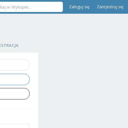
Zaloguj się
Zarejestruj się
ESTRACJA