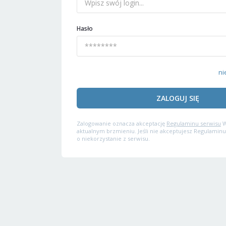
Hasło
ni
ZALOGUJ SIĘ
Zalogowanie oznacza akceptację
Regulaminu serwisu
W
aktualnym brzmieniu. Jeśli nie akceptujesz Regulaminu
o niekorzystanie z serwisu.