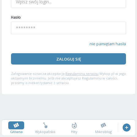
Hasło
nie pamiętam hasła
ZALOGUJ SIĘ
Zalogowanie oznacza akceptację
Regulaminu serwisu
Wykop.pl w jego
aktualnym brzmieniu. Jeśli nie akceptujesz Regulaminu w całości,
prosimy o niekorzystanie z serwisu.
Główna
Wykopalisko
Hity
Mikroblog