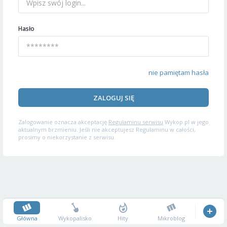
Hasło
nie pamiętam hasła
ZALOGUJ SIĘ
Zalogowanie oznacza akceptację
Regulaminu serwisu
Wykop.pl w jego
aktualnym brzmieniu. Jeśli nie akceptujesz Regulaminu w całości,
prosimy o niekorzystanie z serwisu.
Główna
Wykopalisko
Hity
Mikroblog