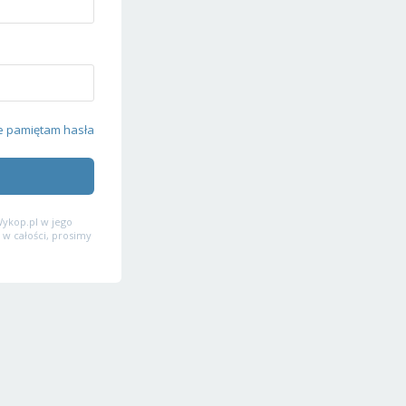
e pamiętam hasła
ykop.pl w jego
 w całości, prosimy