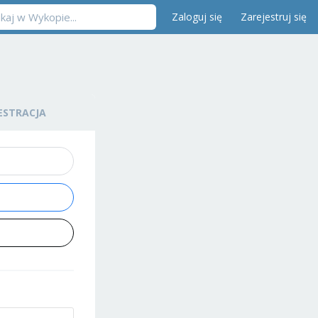
Zaloguj się
Zarejestruj się
ESTRACJA