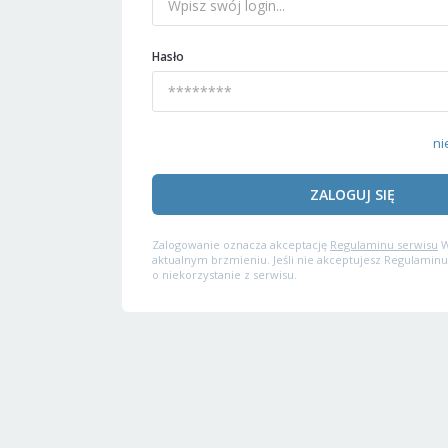
Hasło
ni
ZALOGUJ SIĘ
Zalogowanie oznacza akceptację
Regulaminu serwisu
W
aktualnym brzmieniu. Jeśli nie akceptujesz Regulaminu
o niekorzystanie z serwisu.