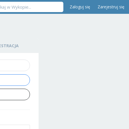
Zaloguj się
Zarejestruj się
ESTRACJA