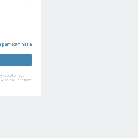
e pamiętam hasła
ykop.pl w jego
 w całości, prosimy