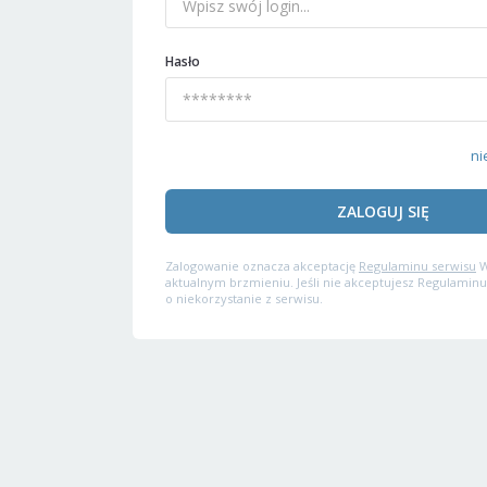
Hasło
ni
ZALOGUJ SIĘ
Zalogowanie oznacza akceptację
Regulaminu serwisu
W
aktualnym brzmieniu. Jeśli nie akceptujesz Regulaminu
o niekorzystanie z serwisu.