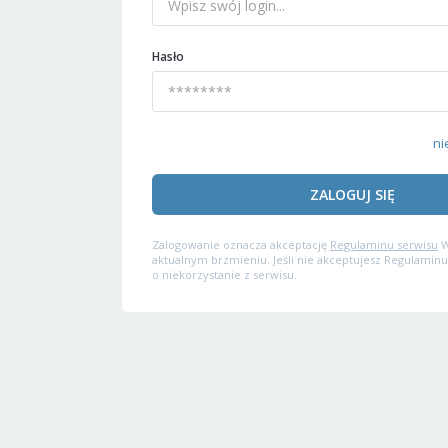
Hasło
ni
ZALOGUJ SIĘ
Zalogowanie oznacza akceptację
Regulaminu serwisu
W
aktualnym brzmieniu. Jeśli nie akceptujesz Regulaminu
o niekorzystanie z serwisu.