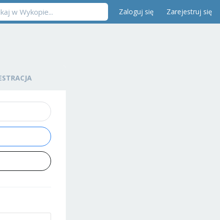
Zaloguj się
Zarejestruj się
ESTRACJA