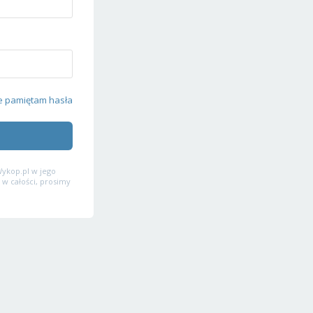
e pamiętam hasła
ykop.pl w jego
 w całości, prosimy