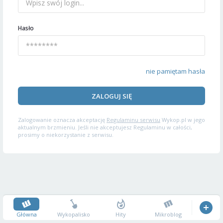
Hasło
nie pamiętam hasła
ZALOGUJ SIĘ
Zalogowanie oznacza akceptację
Regulaminu serwisu
Wykop.pl w jego
aktualnym brzmieniu. Jeśli nie akceptujesz Regulaminu w całości,
prosimy o niekorzystanie z serwisu.
Główna
Wykopalisko
Hity
Mikroblog