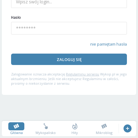
Hasło
nie pamiętam hasła
ZALOGUJ SIĘ
Zalogowanie oznacza akceptację
Regulaminu serwisu
Wykop.pl w jego
aktualnym brzmieniu. Jeśli nie akceptujesz Regulaminu w całości,
prosimy o niekorzystanie z serwisu.
Główna
Wykopalisko
Hity
Mikroblog