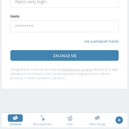
Hasło
nie pamiętam hasła
ZALOGUJ SIĘ
Zalogowanie oznacza akceptację
Regulaminu serwisu
Wykop.pl w jego
aktualnym brzmieniu. Jeśli nie akceptujesz Regulaminu w całości,
prosimy o niekorzystanie z serwisu.
Główna
Wykopalisko
Hity
Mikroblog