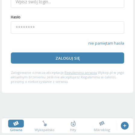
Hasło
nie pamiętam hasła
ZALOGUJ SIĘ
Zalogowanie oznacza akceptację
Regulaminu serwisu
Wykop.pl w jego
aktualnym brzmieniu. Jeśli nie akceptujesz Regulaminu w całości,
prosimy o niekorzystanie z serwisu.
Główna
Wykopalisko
Hity
Mikroblog