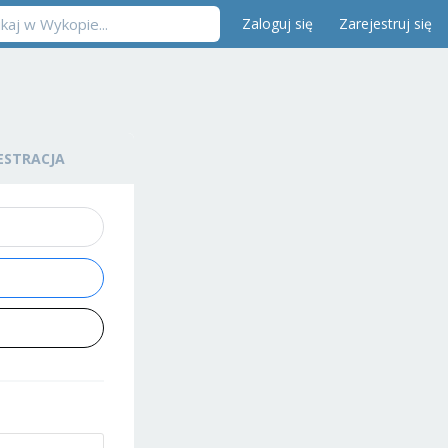
Zaloguj się
Zarejestruj się
ESTRACJA