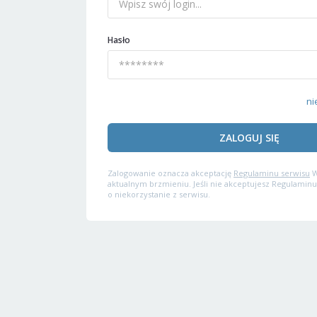
Hasło
ni
ZALOGUJ SIĘ
Zalogowanie oznacza akceptację
Regulaminu serwisu
W
aktualnym brzmieniu. Jeśli nie akceptujesz Regulaminu
o niekorzystanie z serwisu.