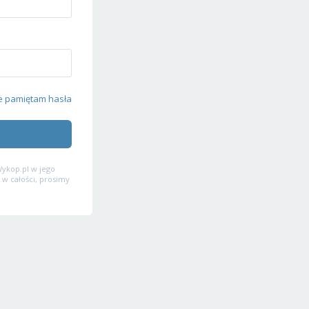
e pamiętam hasła
ykop.pl w jego
 w całości, prosimy