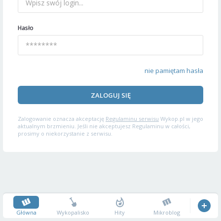
Hasło
nie pamiętam hasła
ZALOGUJ SIĘ
Zalogowanie oznacza akceptację
Regulaminu serwisu
Wykop.pl w jego
aktualnym brzmieniu. Jeśli nie akceptujesz Regulaminu w całości,
prosimy o niekorzystanie z serwisu.
Główna
Wykopalisko
Hity
Mikroblog