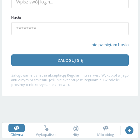
Hasło
nie pamiętam hasła
ZALOGUJ SIĘ
Zalogowanie oznacza akceptację
Regulaminu serwisu
Wykop.pl w jego
aktualnym brzmieniu. Jeśli nie akceptujesz Regulaminu w całości,
prosimy o niekorzystanie z serwisu.
Główna
Wykopalisko
Hity
Mikroblog