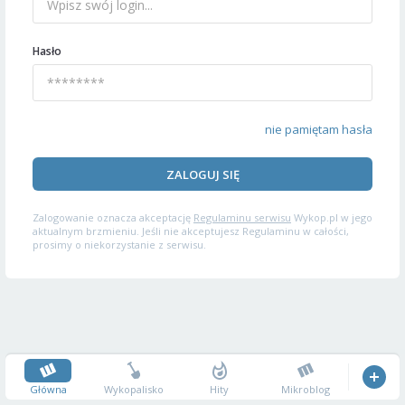
Hasło
nie pamiętam hasła
ZALOGUJ SIĘ
Zalogowanie oznacza akceptację
Regulaminu serwisu
Wykop.pl w jego
aktualnym brzmieniu. Jeśli nie akceptujesz Regulaminu w całości,
prosimy o niekorzystanie z serwisu.
Główna
Wykopalisko
Hity
Mikroblog