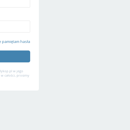
e pamiętam hasła
ykop.pl w jego
 w całości, prosimy