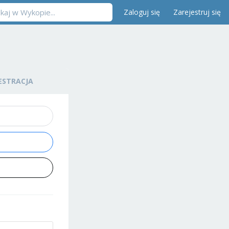
Zaloguj się
Zarejestruj się
ESTRACJA