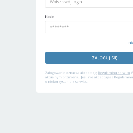
Hasło
ni
ZALOGUJ SIĘ
Zalogowanie oznacza akceptację
Regulaminu serwisu
W
aktualnym brzmieniu. Jeśli nie akceptujesz Regulaminu
o niekorzystanie z serwisu.