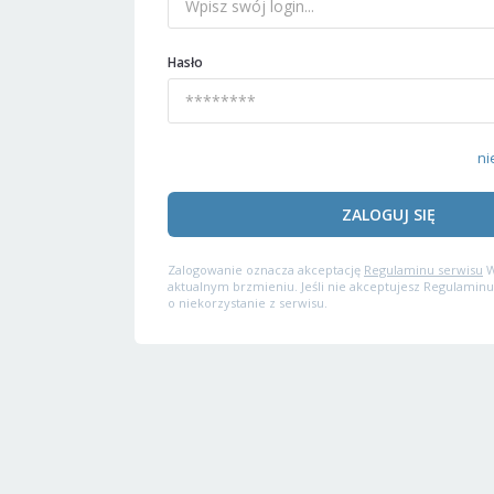
Hasło
ni
ZALOGUJ SIĘ
Zalogowanie oznacza akceptację
Regulaminu serwisu
W
aktualnym brzmieniu. Jeśli nie akceptujesz Regulaminu
o niekorzystanie z serwisu.