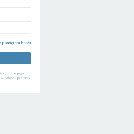
e pamiętam hasła
ykop.pl w jego
 w całości, prosimy