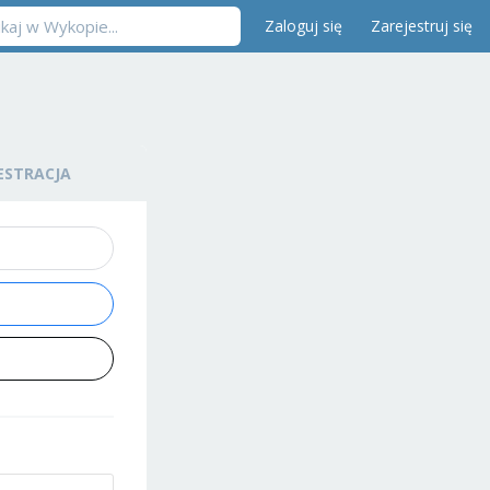
Zaloguj się
Zarejestruj się
ESTRACJA