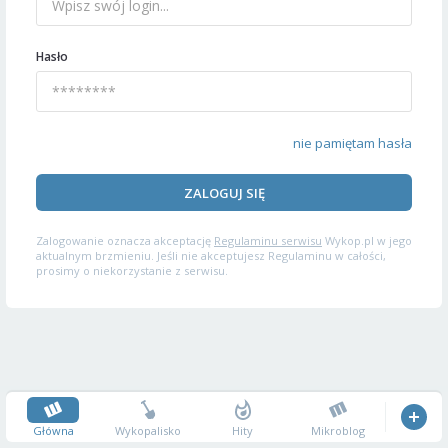
Hasło
nie pamiętam hasła
ZALOGUJ SIĘ
Zalogowanie oznacza akceptację
Regulaminu serwisu
Wykop.pl w jego
aktualnym brzmieniu. Jeśli nie akceptujesz Regulaminu w całości,
prosimy o niekorzystanie z serwisu.
Główna
Wykopalisko
Hity
Mikroblog