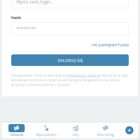
Hasło
nie pamiętam hasła
ZALOGUJ SIĘ
Zalogowanie oznacza akceptację
Regulaminu serwisu
Wykop.pl w jego
aktualnym brzmieniu. Jeśli nie akceptujesz Regulaminu w całości,
prosimy o niekorzystanie z serwisu.
Główna
Wykopalisko
Hity
Mikroblog