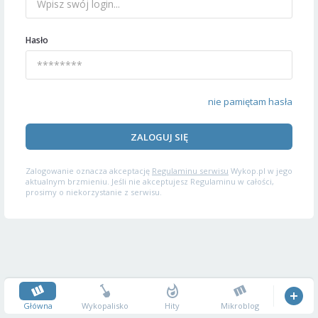
Hasło
nie pamiętam hasła
ZALOGUJ SIĘ
Zalogowanie oznacza akceptację
Regulaminu serwisu
Wykop.pl w jego
aktualnym brzmieniu. Jeśli nie akceptujesz Regulaminu w całości,
prosimy o niekorzystanie z serwisu.
Główna
Wykopalisko
Hity
Mikroblog