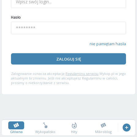
Hasło
nie pamiętam hasła
ZALOGUJ SIĘ
Zalogowanie oznacza akceptację
Regulaminu serwisu
Wykop.pl w jego
aktualnym brzmieniu. Jeśli nie akceptujesz Regulaminu w całości,
prosimy o niekorzystanie z serwisu.
Główna
Wykopalisko
Hity
Mikroblog