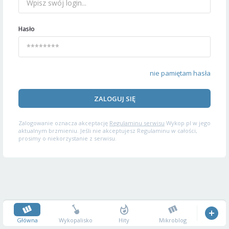
Hasło
nie pamiętam hasła
ZALOGUJ SIĘ
Zalogowanie oznacza akceptację
Regulaminu serwisu
Wykop.pl w jego
aktualnym brzmieniu. Jeśli nie akceptujesz Regulaminu w całości,
prosimy o niekorzystanie z serwisu.
Główna
Wykopalisko
Hity
Mikroblog