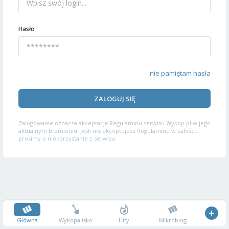
Hasło
nie pamiętam hasła
ZALOGUJ SIĘ
Zalogowanie oznacza akceptację
Regulaminu serwisu
Wykop.pl w jego
aktualnym brzmieniu. Jeśli nie akceptujesz Regulaminu w całości,
prosimy o niekorzystanie z serwisu.
Główna
Wykopalisko
Hity
Mikroblog