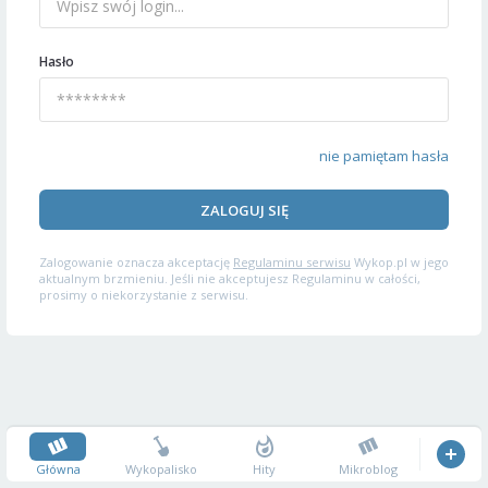
Hasło
nie pamiętam hasła
ZALOGUJ SIĘ
Zalogowanie oznacza akceptację
Regulaminu serwisu
Wykop.pl w jego
aktualnym brzmieniu. Jeśli nie akceptujesz Regulaminu w całości,
prosimy o niekorzystanie z serwisu.
Główna
Wykopalisko
Hity
Mikroblog