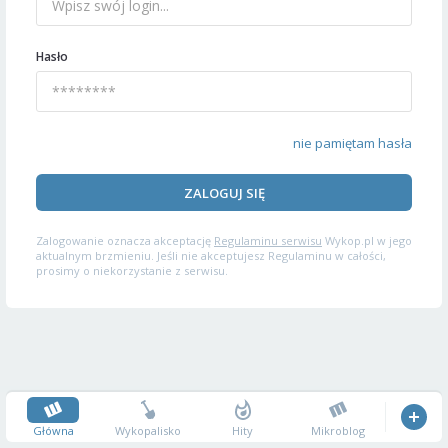
Hasło
nie pamiętam hasła
ZALOGUJ SIĘ
Zalogowanie oznacza akceptację
Regulaminu serwisu
Wykop.pl w jego
aktualnym brzmieniu. Jeśli nie akceptujesz Regulaminu w całości,
prosimy o niekorzystanie z serwisu.
Główna
Wykopalisko
Hity
Mikroblog