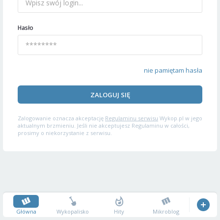
Hasło
nie pamiętam hasła
ZALOGUJ SIĘ
Zalogowanie oznacza akceptację
Regulaminu serwisu
Wykop.pl w jego
aktualnym brzmieniu. Jeśli nie akceptujesz Regulaminu w całości,
prosimy o niekorzystanie z serwisu.
Główna
Wykopalisko
Hity
Mikroblog