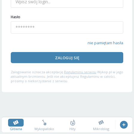
Hasło
nie pamiętam hasła
ZALOGUJ SIĘ
Zalogowanie oznacza akceptację
Regulaminu serwisu
Wykop.pl w jego
aktualnym brzmieniu. Jeśli nie akceptujesz Regulaminu w całości,
prosimy o niekorzystanie z serwisu.
Główna
Wykopalisko
Hity
Mikroblog