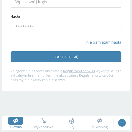
Hasło
nie pamiętam hasła
ZALOGUJ SIĘ
Zalogowanie oznacza akceptację
Regulaminu serwisu
Wykop.pl w jego
aktualnym brzmieniu. Jeśli nie akceptujesz Regulaminu w całości,
prosimy o niekorzystanie z serwisu.
Główna
Wykopalisko
Hity
Mikroblog