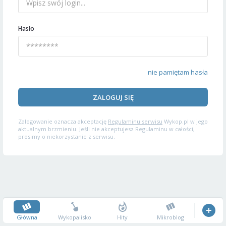
Hasło
nie pamiętam hasła
ZALOGUJ SIĘ
Zalogowanie oznacza akceptację
Regulaminu serwisu
Wykop.pl w jego
aktualnym brzmieniu. Jeśli nie akceptujesz Regulaminu w całości,
prosimy o niekorzystanie z serwisu.
Główna
Wykopalisko
Hity
Mikroblog