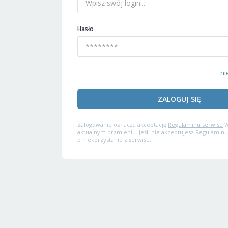
Hasło
ni
ZALOGUJ SIĘ
Zalogowanie oznacza akceptację
Regulaminu serwisu
W
aktualnym brzmieniu. Jeśli nie akceptujesz Regulaminu
o niekorzystanie z serwisu.