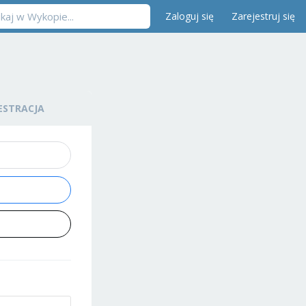
Zaloguj się
Zarejestruj się
ESTRACJA