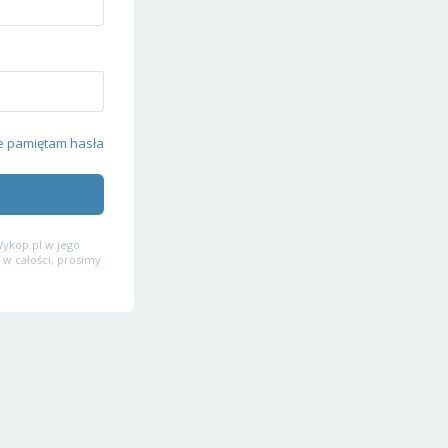
e pamiętam hasła
ykop.pl w jego
 w całości, prosimy