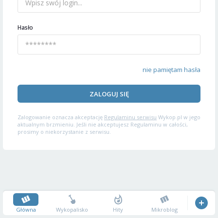
Hasło
nie pamiętam hasła
ZALOGUJ SIĘ
Zalogowanie oznacza akceptację
Regulaminu serwisu
Wykop.pl w jego
aktualnym brzmieniu. Jeśli nie akceptujesz Regulaminu w całości,
prosimy o niekorzystanie z serwisu.
Główna
Wykopalisko
Hity
Mikroblog