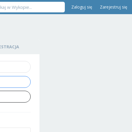
Zaloguj się
Zarejestruj się
ESTRACJA