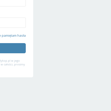
e pamiętam hasła
ykop.pl w jego
 w całości, prosimy