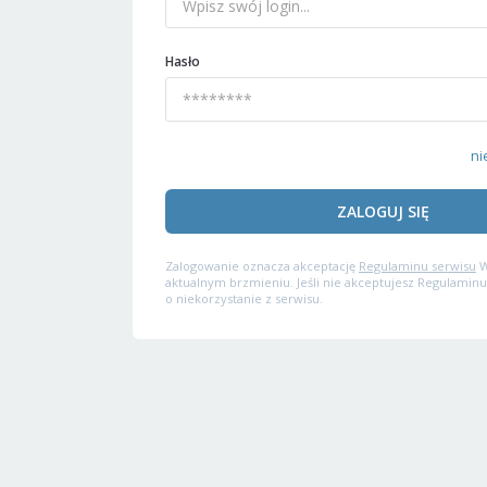
Hasło
ni
ZALOGUJ SIĘ
Zalogowanie oznacza akceptację
Regulaminu serwisu
W
aktualnym brzmieniu. Jeśli nie akceptujesz Regulaminu
o niekorzystanie z serwisu.