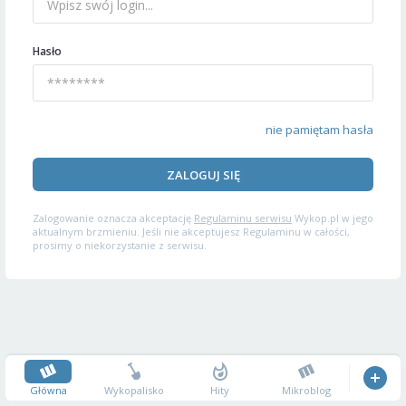
Hasło
nie pamiętam hasła
ZALOGUJ SIĘ
Zalogowanie oznacza akceptację
Regulaminu serwisu
Wykop.pl w jego
aktualnym brzmieniu. Jeśli nie akceptujesz Regulaminu w całości,
prosimy o niekorzystanie z serwisu.
Główna
Wykopalisko
Hity
Mikroblog