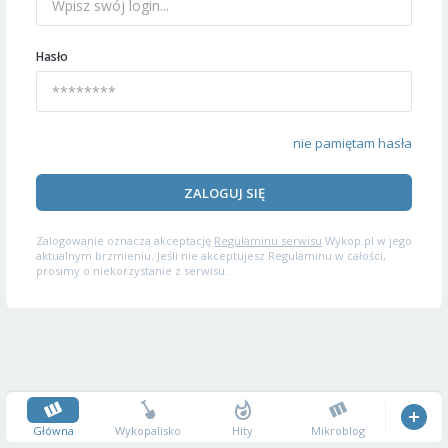
Hasło
nie pamiętam hasła
ZALOGUJ SIĘ
Zalogowanie oznacza akceptację
Regulaminu serwisu
Wykop.pl w jego
aktualnym brzmieniu. Jeśli nie akceptujesz Regulaminu w całości,
prosimy o niekorzystanie z serwisu.
Główna
Wykopalisko
Hity
Mikroblog