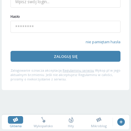
Hasło
nie pamiętam hasła
ZALOGUJ SIĘ
Zalogowanie oznacza akceptację
Regulaminu serwisu
Wykop.pl w jego
aktualnym brzmieniu. Jeśli nie akceptujesz Regulaminu w całości,
prosimy o niekorzystanie z serwisu.
Główna
Wykopalisko
Hity
Mikroblog