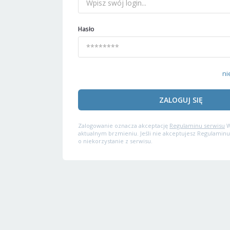
Hasło
ni
ZALOGUJ SIĘ
Zalogowanie oznacza akceptację
Regulaminu serwisu
W
aktualnym brzmieniu. Jeśli nie akceptujesz Regulaminu
o niekorzystanie z serwisu.