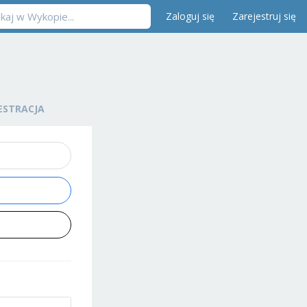
Zaloguj się
Zarejestruj się
ESTRACJA