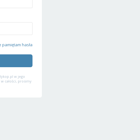
e pamiętam hasła
ykop.pl w jego
 w całości, prosimy