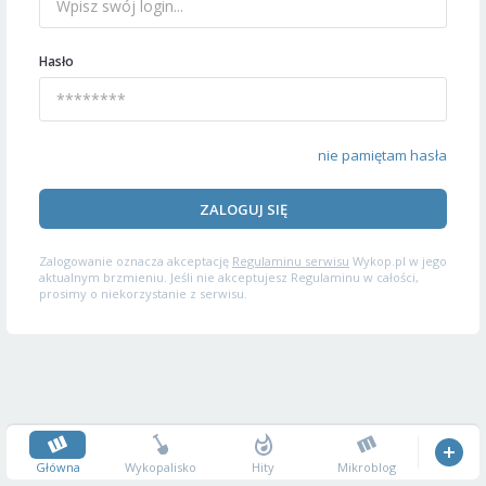
Hasło
nie pamiętam hasła
ZALOGUJ SIĘ
Zalogowanie oznacza akceptację
Regulaminu serwisu
Wykop.pl w jego
aktualnym brzmieniu. Jeśli nie akceptujesz Regulaminu w całości,
prosimy o niekorzystanie z serwisu.
Główna
Wykopalisko
Hity
Mikroblog