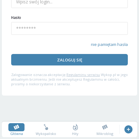
Hasło
nie pamiętam hasła
ZALOGUJ SIĘ
Zalogowanie oznacza akceptację
Regulaminu serwisu
Wykop.pl w jego
aktualnym brzmieniu. Jeśli nie akceptujesz Regulaminu w całości,
prosimy o niekorzystanie z serwisu.
Główna
Wykopalisko
Hity
Mikroblog