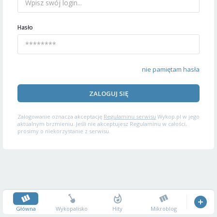
Hasło
nie pamiętam hasła
ZALOGUJ SIĘ
Zalogowanie oznacza akceptację
Regulaminu serwisu
Wykop.pl w jego
aktualnym brzmieniu. Jeśli nie akceptujesz Regulaminu w całości,
prosimy o niekorzystanie z serwisu.
Główna
Wykopalisko
Hity
Mikroblog