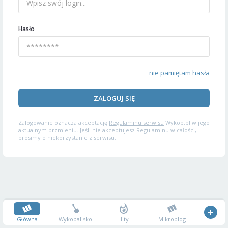
Hasło
nie pamiętam hasła
ZALOGUJ SIĘ
Zalogowanie oznacza akceptację
Regulaminu serwisu
Wykop.pl w jego
aktualnym brzmieniu. Jeśli nie akceptujesz Regulaminu w całości,
prosimy o niekorzystanie z serwisu.
Główna
Wykopalisko
Hity
Mikroblog