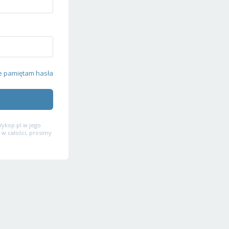
e pamiętam hasła
ykop.pl w jego
 w całości, prosimy