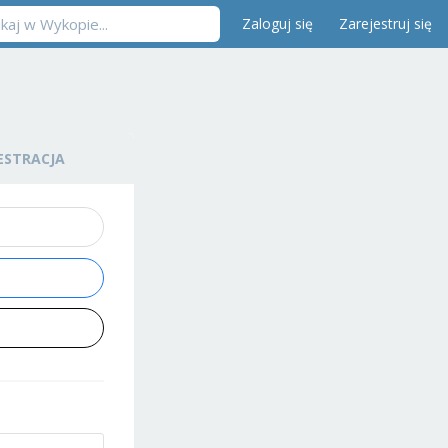
Zaloguj się
Zarejestruj się
ESTRACJA