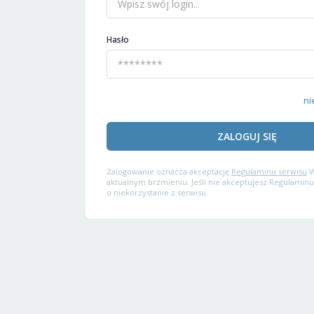
Hasło
ni
ZALOGUJ SIĘ
Zalogowanie oznacza akceptację
Regulaminu serwisu
W
aktualnym brzmieniu. Jeśli nie akceptujesz Regulaminu
o niekorzystanie z serwisu.