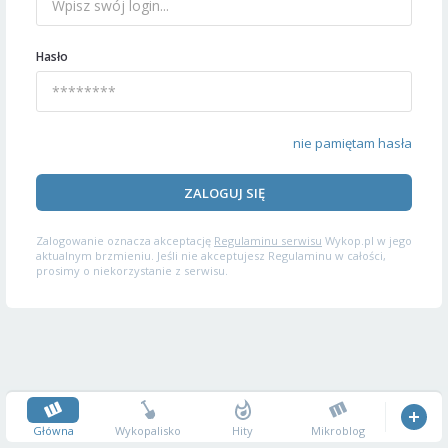
Hasło
nie pamiętam hasła
ZALOGUJ SIĘ
Zalogowanie oznacza akceptację
Regulaminu serwisu
Wykop.pl w jego
aktualnym brzmieniu. Jeśli nie akceptujesz Regulaminu w całości,
prosimy o niekorzystanie z serwisu.
Główna
Wykopalisko
Hity
Mikroblog