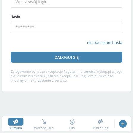
Hasło
nie pamiętam hasła
ZALOGUJ SIĘ
Zalogowanie oznacza akceptację
Regulaminu serwisu
Wykop.pl w jego
aktualnym brzmieniu. Jeśli nie akceptujesz Regulaminu w całości,
prosimy o niekorzystanie z serwisu.
Główna
Wykopalisko
Hity
Mikroblog