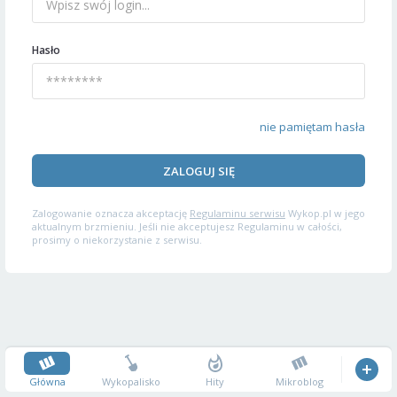
Hasło
nie pamiętam hasła
ZALOGUJ SIĘ
Zalogowanie oznacza akceptację
Regulaminu serwisu
Wykop.pl w jego
aktualnym brzmieniu. Jeśli nie akceptujesz Regulaminu w całości,
prosimy o niekorzystanie z serwisu.
Główna
Wykopalisko
Hity
Mikroblog